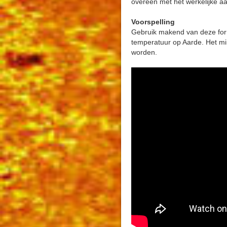
overeen met het werkelijke aa
Voorspelling
Gebruik makend van deze for
temperatuur op Aarde. Het mi
worden.