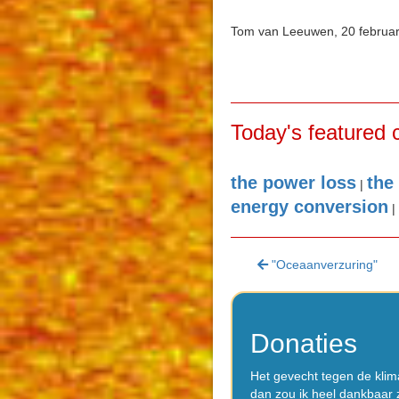
Tom van Leeuwen, 20 februar
Today's featured 
the power loss
the
|
energy conversion
|
"Oceaanverzuring"
Donaties
Het gevecht tegen de klima
dan zou ik heel dankbaar z