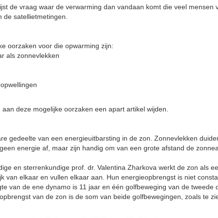
jst de vraag waar de verwarming dan vandaan komt die veel mensen voe
 de satellietmetingen.
jke oorzaken voor die opwarming zijn:
aar als zonnevlekken
opwellingen
an deze mogelijke oorzaken een apart artikel wijden.
bare gedeelte van een energieuitbarsting in de zon. Zonnevlekken dui
f geen energie af, maar zijn handig om van een grote afstand de zonneac
ige en sterrenkundige prof. dr. Valentina Zharkova werkt de zon als 
k van elkaar en vullen elkaar aan. Hun energieopbrengst is niet const
gte van de ene dynamo is 11 jaar en één golfbeweging van de tweede
eopbrengst van de zon is de som van beide golfbewegingen, zoals te zi