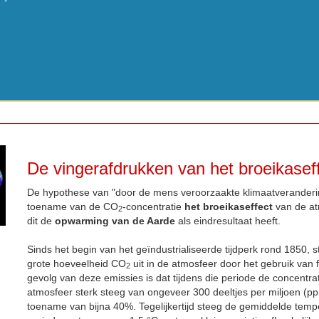
De vingerafdrukken van het broeikasef
De hypothese van "door de mens veroorzaakte klimaatveranderin
toename van de CO
-concentratie
het broeikaseffect
van de at
2
dit de
opwarming van de Aarde
als eindresultaat heeft.
Sinds het begin van het geïndustrialiseerde tijdperk rond 1850, s
grote hoeveelheid CO
uit in de atmosfeer door het gebruik van f
2
gevolg van deze emissies is dat tijdens die periode de concentr
atmosfeer sterk steeg van ongeveer 300 deeltjes per miljoen (p
toename van bijna 40%. Tegelijkertijd steeg de gemiddelde tempe