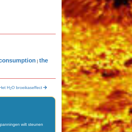
 consumption
the
|
Het H
O broeikaseffect
2
nspanningen wilt steunen