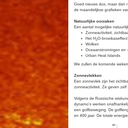
Goed nieuws dus, maar dan ri
de maandelijkse grafieken van
Natuurlijke oorzaken
Een aantal mogelijke natuurli
Zonneactiviteit, zichtb
Het H
O-broeikaseffect
2
Wolken
Oceaanstromingen en -
Urban Heat Islands
We zullen de komende weken a
Zonnevlekken
Een zonnevlek zijn het zicht
zonneactiviteit. Ze geven zel
Volgens de Russische wiskund
dynamo's werken onafhankelij
een golfbeweging. De golflen
en 400 jaar. De totale energi