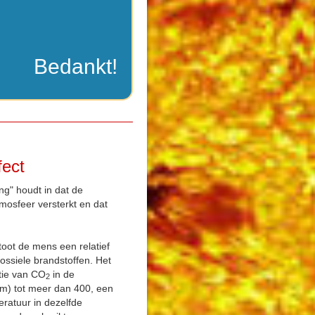
Bedankt!
fect
g" houdt in dat de
mosfeer versterkt en dat
toot de mens een relatief
ossiele brandstoffen. Het
atie van CO
in de
2
pm) tot meer dan 400, een
ratuur in dezelfde