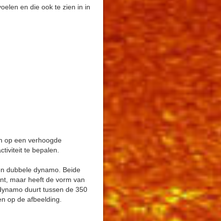
len en die ook te zien in in
den op een verhoogde
tiviteit te bepalen.
een dubbele dynamo. Beide
ant, maar heeft de vorm van
 dynamo duurt tussen de 350
en op de afbeelding.