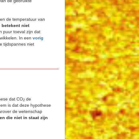
van de gebruikte
en de temperatuur van
 betekent niet
n puur toeval zijn dat
wikkelen. In een
vorig
e tijdspannes niet
these dat CO
de
2
leem is dat deze hypothese
arover de wetenschap
die niet in staat zijn