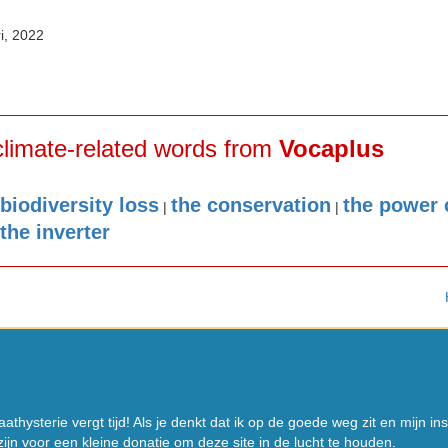
i, 2022
climate-related words from
Vocaplus
 biodiversity loss
the conservation
the power
|
|
the inverter
athysterie vergt tijd! Als je denkt dat ik op de goede weg zit en mijn i
ijn voor een kleine donatie om deze site in de lucht te houden.