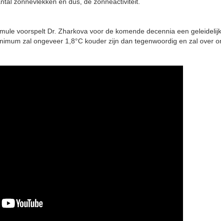
ntal zonnevlekken en dus, de zonneactiviteit.
mule voorspelt Dr. Zharkova voor de komende decennia een geleidelij
nimum zal ongeveer 1,8°C kouder zijn dan tegenwoordig en zal over on