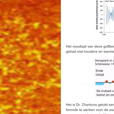
Het resultaat van deze golfb
gehad met koudere en warmere
Het is Dr. Zharkova gelukt ee
formule te werken voor de wa