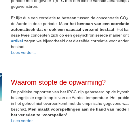
periode met ongeveer 1,5 °C met een kleine variatie afhankelijk 
gegevensbron.
Er lijkt dus een correlatie te bestaan tussen de concentratie CO
2
de Aarde in deze periode. Maar
het bestaan van een correlatie
automatisch dat er ook een causaal verband bestaat
. Het ka
deze twee concepten zich op een gesynchroniseerde manier ont
artikel
zagen we bijvoorbeeld dat diezelfde correlatie voor ander
bestaat.
Lees verder...
Waarom stopte de opwarming?
De politieke rapporten van het IPCC zijn gebaseerd op de hypo
belangrijkste regelknop is van de Aardse temperatuur. Het prob
in het geheel niet overeenkomt met de empirische gegevens wa
beschikt.
Men maakt voorspellingen aan de hand van modellen 
het verleden te ‘voorspellen’
.
Lees verder...