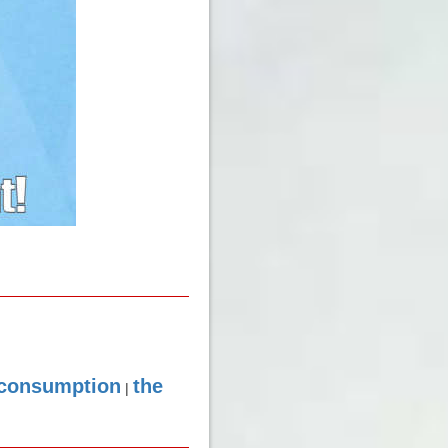
 consumption
the
|