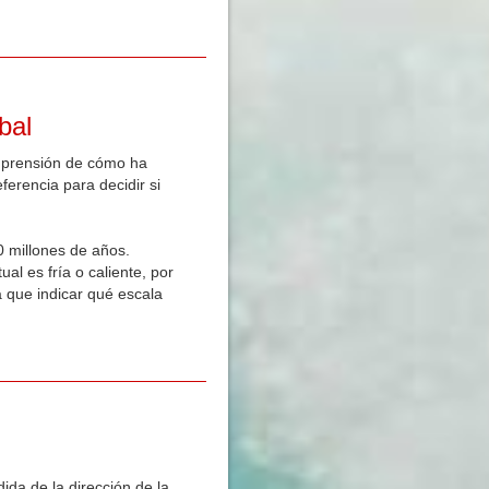
bal
mprensión de cómo ha
ferencia para decidir si
 millones de años.
al es fría o caliente, por
 que indicar qué escala
da de la dirección de la