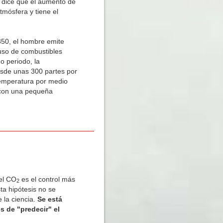
s dice que el aumento de
tmósfera y tiene el
850, el hombre emite
uso de combustibles
o periodo, la
sde unas 300 partes por
emperatura por medio
 con una pequeña
 el CO
es el control más
2
ta hipótesis no se
 la ciencia.
Se está
 de "predecir" el