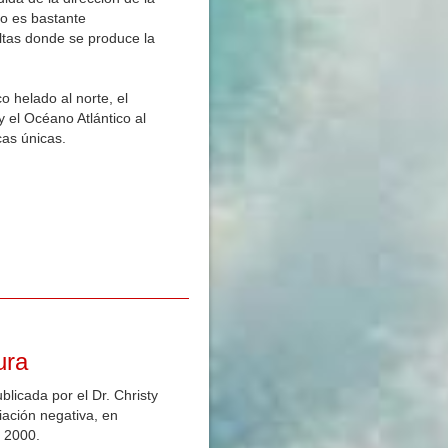
to es bastante
ltas donde se produce la
o helado al norte, el
y el Océano Atlántico al
cas únicas.
ura
licada por el Dr. Christy
iación negativa, en
 2000.