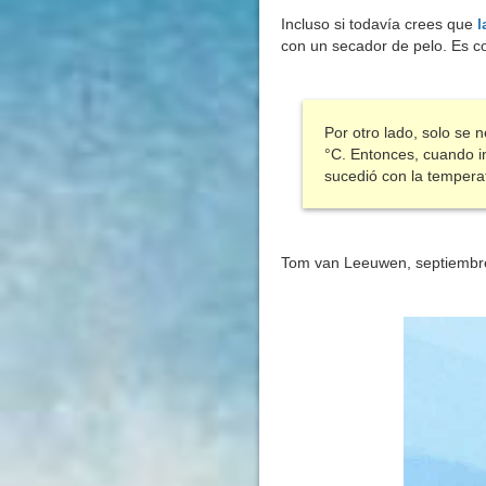
Incluso si todavía crees que
l
con un secador de pelo. Es c
Por otro lado, solo se 
°C. Entonces, cuando i
sucedió con la temperat
Tom van Leeuwen, septiembr