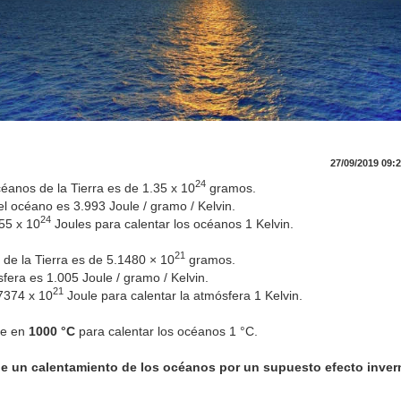
27/09/2019 09:
24
anos de la Tierra es de 1.35 x 10
gramos.
el océano es 3.993 Joule / gramo / Kelvin.
24
55 x 10
Joules para calentar los océanos 1 Kelvin.
21
 de la Tierra es de 5.1480 × 10
gramos.
sfera es 1.005 Joule / gramo / Kelvin.
21
17374 x 10
Joule para calentar la atmósfera 1 Kelvin.
se en
1000 °C
para calentar los océanos 1 °C.
de un calentamiento de los océanos por un supuesto efecto inve