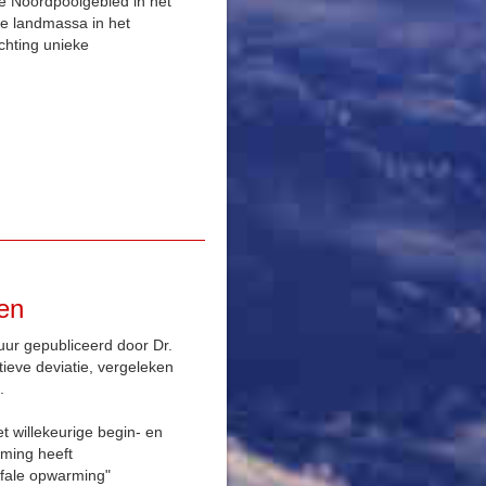
e Noordpoolgebied in het
he landmassa in het
chting unieke
en
ur gepubliceerd door Dr.
ieve deviatie, vergeleken
.
et willekeurige begin- en
rming heeft
ofale opwarming"