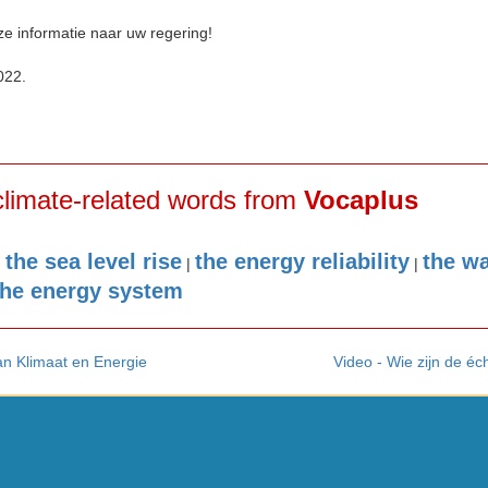
e informatie naar uw regering!
022.
climate-related words from
Vocaplus
the sea level rise
the energy reliability
the wa
|
|
|
the energy system
an Klimaat en Energie
Video - Wie zijn de é