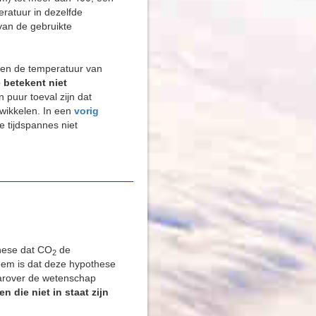
ratuur in dezelfde
van de gebruikte
en de temperatuur van
 betekent niet
n puur toeval zijn dat
wikkelen. In een
vorig
e tijdspannes niet
these dat CO
de
2
leem is dat deze hypothese
arover de wetenschap
die niet in staat zijn