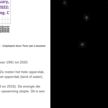
7 - Geplaatst door Tom van Leeuwen
 van 1991 tot 2020.
. Ze meten het hele oppervlak,
et oppervlak (land of water).
8 en 2016). De energie die
opwarming stopte. Dit is een