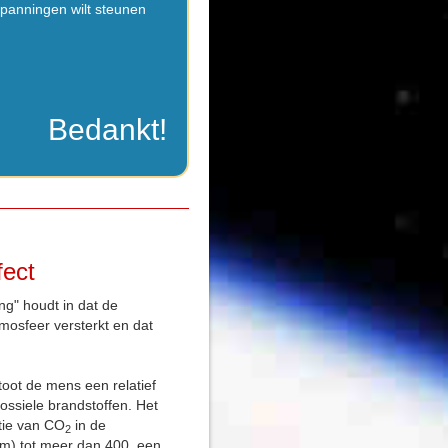
nspanningen wilt steunen
Bedankt!
fect
g" houdt in dat de
mosfeer versterkt en dat
toot de mens een relatief
ossiele brandstoffen. Het
atie van CO
in de
2
pm) tot meer dan 400, een