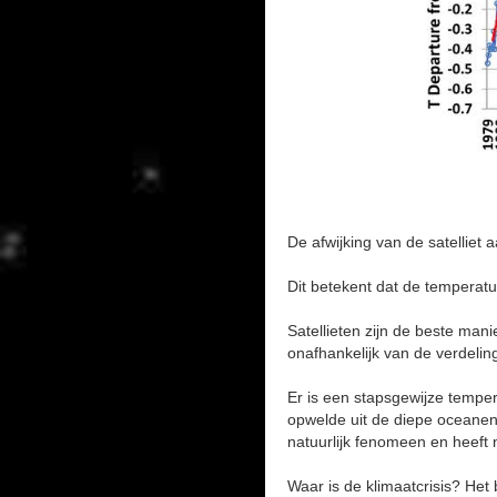
De afwijking van de satelliet 
Dit betekent dat de temperatu
Satellieten zijn de beste man
onafhankelijk van de verdelin
Er is een stapsgewijze temper
opwelde uit de diepe oceanen
natuurlijk fenomeen en heeft
Waar is de klimaatcrisis? Het