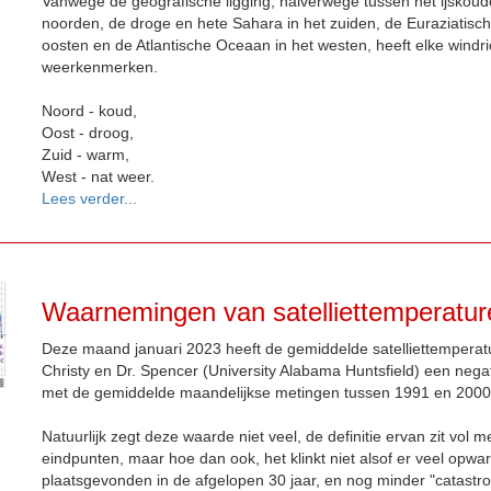
Vanwege de geografische ligging, halverwege tussen het ijskoud
noorden, de droge en hete Sahara in het zuiden, de Euraziatisc
oosten en de Atlantische Oceaan in het westen, heeft elke windri
weerkenmerken.
Noord - koud,
Oost - droog,
Zuid - warm,
West - nat weer.
Lees verder...
Waarnemingen van satelliettemperatur
Deze maand januari 2023 heeft de gemiddelde satelliettemperatu
Christy en Dr. Spencer (University Alabama Huntsfield) een negat
met de gemiddelde maandelijkse metingen tussen 1991 en 2000
Natuurlijk zegt deze waarde niet veel, de definitie ervan zit vol m
eindpunten, maar hoe dan ook, het klinkt niet alsof er veel opwa
plaatsgevonden in de afgelopen 30 jaar, en nog minder "catastr