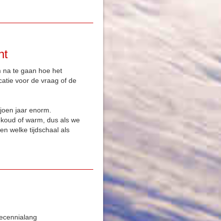
ht
m na te gaan hoe het
catie voor de vraag of de
joen jaar enorm.
r koud of warm, dus als we
 welke tijdschaal als
decennialang