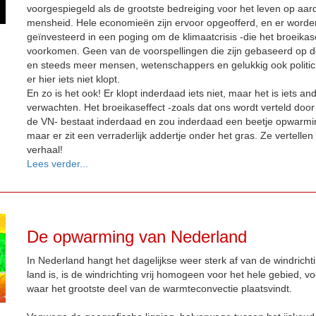
voorgespiegeld als de grootste bedreiging voor het leven op aar
mensheid. Hele economieën zijn ervoor opgeofferd, en er worden 
geïnvesteerd in een poging om de klimaatcrisis -die het broeikas
voorkomen. Geen van de voorspellingen die zijn gebaseerd op d
en steeds meer mensen, wetenschappers en gelukkig ook politici 
er hier iets niet klopt.
En zo is het ook! Er klopt inderdaad iets niet, maar het is iets an
verwachten. Het broeikaseffect -zoals dat ons wordt verteld doo
de VN- bestaat inderdaad en zou inderdaad een beetje opwarmi
maar er zit een verraderlijk addertje onder het gras. Ze vertellen
verhaal!
Lees verder...
De opwarming van Nederland
In Nederland hangt het dagelijkse weer sterk af van de windricht
land is, is de windrichting vrij homogeen voor het hele gebied, v
waar het grootste deel van de warmteconvectie plaatsvindt.