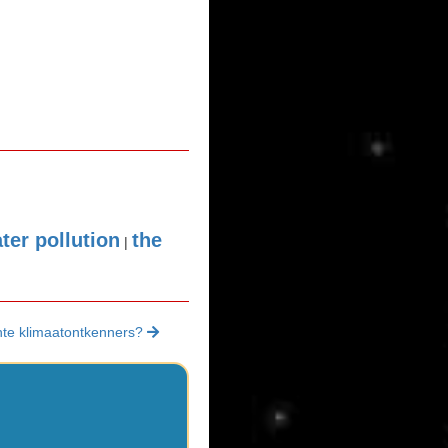
ter pollution
the
|
chte klimaatontkenners?