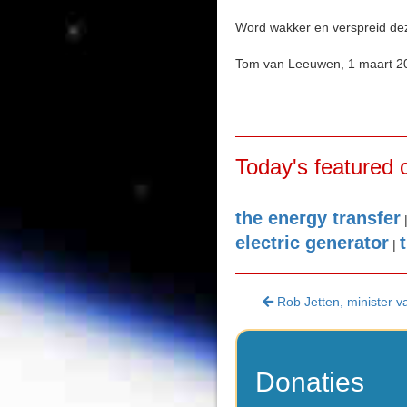
Word wakker en verspreid dez
Tom van Leeuwen, 1 maart 2
Today's featured 
the energy transfer
electric generator
|
Rob Jetten, minister v
Donaties