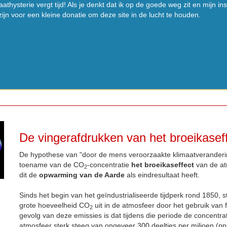
athysterie vergt tijd! Als je denkt dat ik op de goede weg zit en mijn i
ijn voor een kleine donatie om deze site in de lucht te houden.
De vingerafdrukken van het broeikasef
De hypothese van "door de mens veroorzaakte klimaatveranderin
toename van de CO
-concentratie
het broeikaseffect
van de at
2
dit de
opwarming van de Aarde
als eindresultaat heeft.
Sinds het begin van het geïndustrialiseerde tijdperk rond 1850, s
grote hoeveelheid CO
uit in de atmosfeer door het gebruik van f
2
gevolg van deze emissies is dat tijdens die periode de concentr
atmosfeer sterk steeg van ongeveer 300 deeltjes per miljoen (p